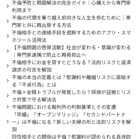
不倫予防と問題解決の完全ガイド｜心構えから専門家
利用まで
不倫の代償を乗り越え前向きな人生を歩むために｜専
門家と共に再出発する方法
不倫相手との連絡手段を遮断するためのアプリ・スマ
ホツール活用法
【不倫問題の啓発活動】社会が変わる・意識が変わる
｜専門家連携で防止と再発抑止へ
不倫相手にお金を貸すとどうなる？法的リスクと返済
請求の可否を解説
不倫の本当の定義とは？慰謝料や離婚リスクに直結す
る「不貞行為」とは
不倫×金銭トラブルが発覚したら？探偵が証拠とリス
ク対策で守る解決法
不倫問題における裁判所の判断基準とその変遷
「卒婚」「オープンマリッジ」「セカンドパートナ
ー」は不倫になる？新しい夫婦の形と法的リスクを解
説
同性相手との関係は不倫？慰謝料が認められる具体的