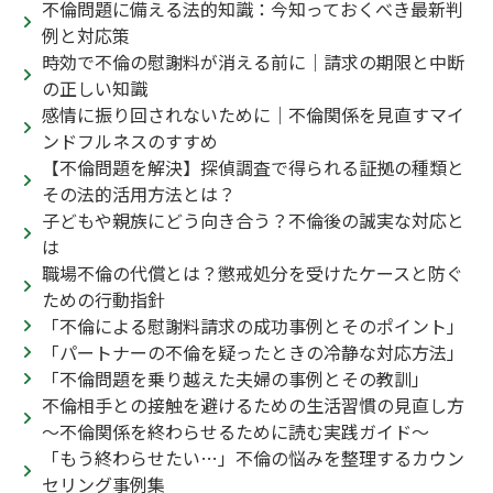
不倫問題に備える法的知識：今知っておくべき最新判
例と対応策
時効で不倫の慰謝料が消える前に｜請求の期限と中断
の正しい知識
感情に振り回されないために｜不倫関係を見直すマイ
ンドフルネスのすすめ
【不倫問題を解決】探偵調査で得られる証拠の種類と
その法的活用方法とは？
子どもや親族にどう向き合う？不倫後の誠実な対応と
は
職場不倫の代償とは？懲戒処分を受けたケースと防ぐ
ための行動指針
「不倫による慰謝料請求の成功事例とそのポイント」
「パートナーの不倫を疑ったときの冷静な対応方法」
「不倫問題を乗り越えた夫婦の事例とその教訓」
不倫相手との接触を避けるための生活習慣の見直し方
～不倫関係を終わらせるために読む実践ガイド～
「もう終わらせたい…」不倫の悩みを整理するカウン
セリング事例集