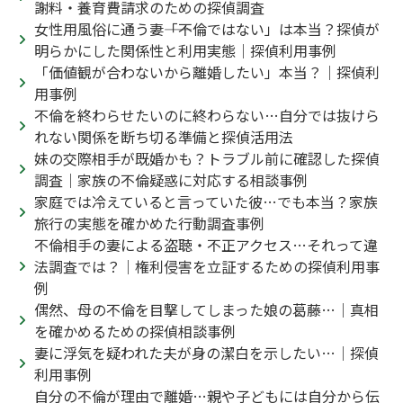
謝料・養育費請求のための探偵調査
女性用風俗に通う妻――「不倫ではない」は本当？探偵が
明らかにした関係性と利用実態｜探偵利用事例
「価値観が合わないから離婚したい」本当？｜探偵利
用事例
不倫を終わらせたいのに終わらない…自分では抜けら
れない関係を断ち切る準備と探偵活用法
妹の交際相手が既婚かも？トラブル前に確認した探偵
調査｜家族の不倫疑惑に対応する相談事例
家庭では冷えていると言っていた彼…でも本当？家族
旅行の実態を確かめた行動調査事例
不倫相手の妻による盗聴・不正アクセス…それって違
法調査では？｜権利侵害を立証するための探偵利用事
例
偶然、母の不倫を目撃してしまった娘の葛藤…｜真相
を確かめるための探偵相談事例
妻に浮気を疑われた夫が身の潔白を示したい…｜探偵
利用事例
自分の不倫が理由で離婚…親や子どもには自分から伝