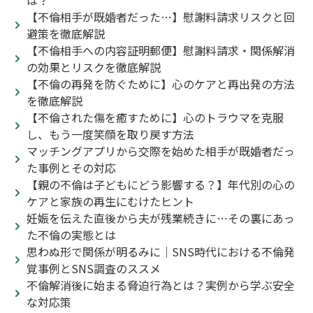
は？
【不倫相手が既婚者だった…】慰謝料請求リスクと回
避策を徹底解説
【不倫相手への内容証明郵便】慰謝料請求・関係解消
の効果とリスクを徹底解説
【不倫の再発を防ぐために】心のケアと再出発の方法
を徹底解説
【不倫された傷を癒すために】心のトラウマを克服
し、もう一度笑顔を取り戻す方法
マッチングアプリから交際を始めた相手が既婚者だっ
た事例とその対応
【親の不倫は子どもにどう影響する？】年代別の心の
ケアと家族の再生にむけたヒント
妊娠を伝えた直後から夫が残業続きに…その裏にあっ
た不倫の実態とは
思わぬ形で関係が明るみに｜SNS時代における不倫発
覚事例とSNS調査のススメ
不倫解消後に始まる脅迫行為とは？実例から学ぶ安全
な対応策