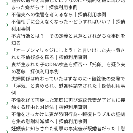
過去の過ちを清算したはずなのに…婚約を機に再び始
まった嫌がらせ｜探偵利用事例
不倫夫への復讐を考えるなら｜探偵利用事例
不倫相手に会えなくなった…どうすればいい？｜探偵
利用事例
不貞行為とは？｜その定義と見落とされがちな事例を
知る
「オープンマリッジにしよう」と言い出した夫…隠さ
れた不倫疑惑を探る｜探偵利用事例
妻が生まれた子のDNA検査を拒否…「托卵」を疑う夫
の葛藤｜探偵利用事例
夫婦関係は終わっていたはずなのに…破綻後の交際で
「浮気」と責められ、慰謝料請求された｜探偵利用事
例
不倫を経て再婚した家庭に再び波紋――元妻が子どもに接
触する理由と対処法｜探偵利用事例
不倫をきっかけに妻が恐喝行為…報復トラブルの証拠
を集め慰謝料減額へ｜探偵利用事例
妊娠後に知らされた衝撃の事実――彼が既婚者だった｜慰