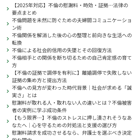
【2025年対応】不倫の慰謝料・時効・証拠…法律の
要点まとめ
不倫問題を未然に防ぐための夫婦間コミュニケーショ
ン術
不倫関係を解消した後の心の整理と前向きな生活への
転換
不倫による社会的信用の失墜とその回復方法
不倫相手との関係を断ち切るための自己肯定感の育て
方
【不倫の証拠で調停を有利に】離婚調停で失敗しない
証拠の集め方と提出方法
不倫への見方が変わった時代背景｜社会が求める「誠
実さ」とは
慰謝料が取れる人・取れない人の違いとは？不倫被害
者の実例に学ぶ成功条件
【もう限界…】不倫のストレスに押し潰されそうなあ
なたへ｜心を守るための対処法と支援の選び方
慰謝料請求を成功させるなら、弁護士を選ぶべき決定