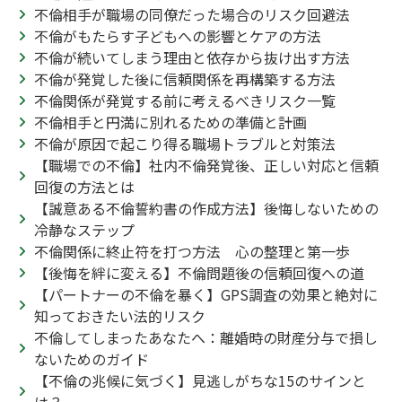
不倫相手が職場の同僚だった場合のリスク回避法
不倫がもたらす子どもへの影響とケアの方法
不倫が続いてしまう理由と依存から抜け出す方法
不倫が発覚した後に信頼関係を再構築する方法
不倫関係が発覚する前に考えるべきリスク一覧
不倫相手と円満に別れるための準備と計画
不倫が原因で起こり得る職場トラブルと対策法
【職場での不倫】社内不倫発覚後、正しい対応と信頼
回復の方法とは
【誠意ある不倫誓約書の作成方法】後悔しないための
冷静なステップ
不倫関係に終止符を打つ方法 心の整理と第一歩
【後悔を絆に変える】不倫問題後の信頼回復への道
【パートナーの不倫を暴く】GPS調査の効果と絶対に
知っておきたい法的リスク
不倫してしまったあなたへ：離婚時の財産分与で損し
ないためのガイド
【不倫の兆候に気づく】見逃しがちな15のサインと