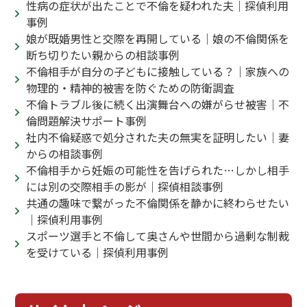
性病の症状が出たことで不倫を疑われた夫｜探偵利用
事例
娘が既婚男性と交際を再開している｜娘の不倫関係を
断ち切りたい親からの相談事例
不倫相手が自分の子どもに接触している？｜家族への
物理的・精神的被害を防ぐための防衛調査
不倫トラブル後に続く出演舞台への嫌がらせ被害｜不
倫問題解決サポート事例
社内不倫疑惑で処分された夫の無実を証明したい｜妻
からの相談事例
不倫相手から妊娠の可能性を告げられた…しかし相手
には別の交際相手の影が｜探偵相談事例
共通の趣味で繋がった不倫関係を静かに終わらせたい
｜探偵利用事例
スポーツ選手と不倫して奥さんや世間から過剰な制裁
を受けている｜探偵利用事例