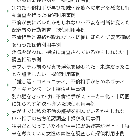
ている可能性がある｜探偵利用事例
別れた不倫相手が再び接触…家族への危害を懸念し行
動調査を行った探偵利用事例
不倫が妻にバレたかもしれない…不安を判断に変えた
配偶者の行動調査｜探偵利用事例
不倫相手と連絡が取れない…周囲に知られず安否確認
を行った探偵利用事例
浮気を疑われ、探偵に調査されているかもしれない｜
調査相談事例
ラブホテル前の写真で浮気を疑われた…未遂だったこ
とを証明したい｜探偵利用事例
「推し活・コミュニティ」不倫相手からのネガティ
ブ・キャンペーン｜探偵利用事例
別れ話をきっかけに不倫相手がストーカー化…｜周囲
に知られず解決へ導いた探偵利用事例
夫がすでに私の不倫の証拠を掴んでいるかもしれな
い…相手の出方確認調査｜探偵利用事例
独身だと思っていた不倫相手に既婚疑惑が浮上…｜将
来を考えていた女性の素性を調査した探偵利用事例