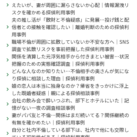
えたいが、妻が周囲に漏らさないか心配｜情報漏洩リ
スクを確かめる探偵利用事例
夫の推し活が「散財と不倫疑惑」に発展…投げ銭と配
信者との接触を確認したい｜離婚判断のための探偵利
用事例
職場不倫が周囲に拡散していないか不安な方へ｜SNS
調査で拡散リスクを事前把握した探偵利用事例
関係を清算した元浮気相手から付きまとい被害…状況
把握のための実態確認調査｜探偵利用事例
どんな人なのか知りたい…不倫相手の奥さんが気にな
り探偵に相談した理由｜探偵利用事例
娘の恋人は本当に独身なのか？帰省をきっかけに浮上
した既婚者疑惑｜親による探偵相談事例
会社の飲み会で酔いつぶれ、部下とホテルにいた｜記
憶がない一夜の調査相談事例
妻がパパ友と不倫…関係はまだ続いてる？関係継続の
有無を確かめたい｜探偵利用事例
自分と社内不倫している部下は、社内で他にも交際し