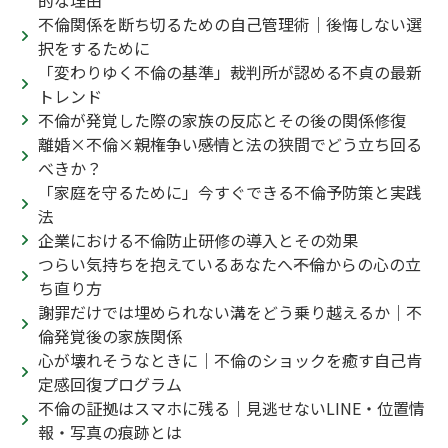
的な理由
不倫関係を断ち切るための自己管理術｜後悔しない選
択をするために
「変わりゆく不倫の基準」裁判所が認める不貞の最新
トレンド
不倫が発覚した際の家族の反応とその後の関係修復
離婚×不倫×親権争い――感情と法の狭間でどう立ち回る
べきか？
「家庭を守るために」今すぐできる不倫予防策と実践
法
企業における不倫防止研修の導入とその効果
つらい気持ちを抱えているあなたへ――不倫からの心の立
ち直り方
謝罪だけでは埋められない溝をどう乗り越えるか｜不
倫発覚後の家族関係
心が壊れそうなときに｜不倫のショックを癒す自己肯
定感回復プログラム
不倫の証拠はスマホに残る｜見逃せないLINE・位置情
報・写真の痕跡とは