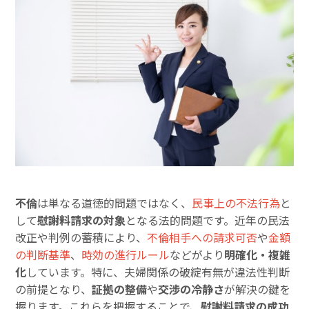
不倫
は単なる道徳的問題ではなく、
民事上の不法行為
と
して
慰謝料請求の対象
となる法的問題です。近年の民法
改正や判例の蓄積により、
不倫相手への請求可否
や
金額
の判断基準
、
時効の進行ルール
などがより
明確化・複雑
化
しています。特に、夫婦関係の破綻有無が違法性判断
の前提となり、
証拠の整備
や
交渉の冷静さ
が解決の鍵を
握ります。これらを把握することで、
慰謝料請求の成功