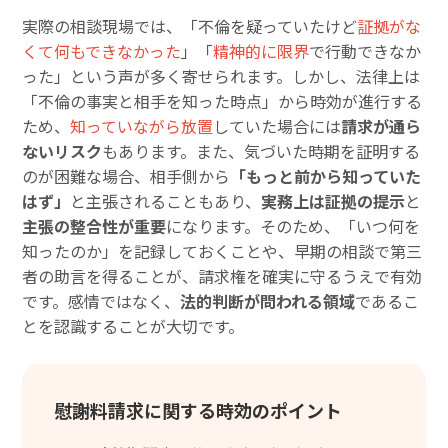
実際の相談現場では、「不倫を疑っていたけど
証拠がな
くて何もできなかった
」「
精神的に限界
で行動できなか
った」という声が多く寄せられます。しかし、法律上は
「不倫の事実と相手を知った時点」から時効が進行する
ため、
知っていながら放置
していた場合には
請求が通ら
ないリスク
もあります。また、気づいた時期を証明する
のが困難な場合、相手側から
「もっと前から知っていた
はず」
と主張されることもあり、
実務上は証拠の提示
と
主張の整合性が重要
になります。そのため、「いつ何を
知ったのか」を記録しておくことや、早期の相談で第三
者の助言を得ることが、請求権を確実に守るうえで有効
です。感情ではなく、
法的判断が問われる領域
であるこ
とを認識することが大切です。
慰謝料請求に関する時効のポイント