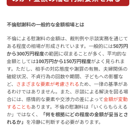
不倫慰謝料の一般的な金額相場とは
不倫による慰謝料の金額は、裁判例や示談実務を通じて
ある程度の相場が形成されています。一般的には
50万円
から300万円程度
の範囲に収まることが多く、平均的な
金額としては
100万円から150万円程度
がよく見られま
す。ただし、相手の対応態度や謝罪の有無、夫婦関係の
破綻状況、不貞行為の回数や期間、子どもへの影響な
ど、
さまざまな要素が考慮される
ため、一律の基準があ
るわけではありません。また、示談による解決を図る場
合には、感情的な要素や交渉力の差によって
金額が変動
することも
あります。不倫の慰謝料は「いくらもらえる
か」ではなく、
「何を根拠にどの程度の金額が妥当とさ
れるか」
を冷静に判断する必要があります。