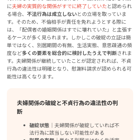
に
夫婦の実質的な関係がすでに終了していた
と認められ
る場合、
不法行為は成立しない
との立場を取っていま
す。そのため、不倫相手が責任を免れようとする際に
は、「配偶者の婚姻関係はすでに壊れていた」と主張す
るケースが多く見られます。しかしこの破綻の立証は簡
単ではなく、別居期間の有無、生活実態、意思疎通の頻
度など
多くの要素を総合的に検討したうえで判断
されま
す。夫婦関係が継続していたことが認定されれば、不貞
行為の違法性は明確となり、慰謝料請求が認められる可
能性は高くなります。
夫婦関係の破綻と不貞行為の違法性の判
断
破綻状態｜
夫婦関係が破綻していれば不
法行為に該当しない可能性がある
別居の有無｜
単なる別居ではなく生活実