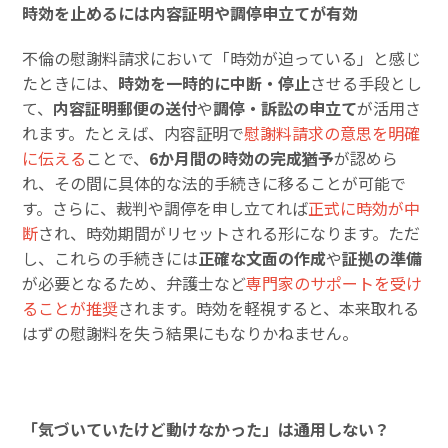
時効を止めるには内容証明や調停申立てが有効
不倫の慰謝料請求において「時効が迫っている」と感じ
たときには、
時効を一時的に中断・停止
させる手段とし
て、
内容証明郵便の送付
や
調停・訴訟の申立て
が活用さ
れます。たとえば、内容証明で
慰謝料請求の意思を明確
に伝える
ことで、
6か月間の時効の完成猶予
が認めら
れ、その間に具体的な法的手続きに移ることが可能で
す。さらに、裁判や調停を申し立てれば
正式に時効が中
断
され、時効期間がリセットされる形になります。ただ
し、これらの手続きには
正確な文面の作成
や
証拠の準備
が必要となるため、弁護士など
専門家のサポートを受け
ることが推奨
されます。時効を軽視すると、本来取れる
はずの慰謝料を失う結果にもなりかねません。
「気づいていたけど動けなかった」は通用しない？