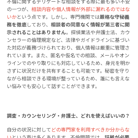
不倫に関するデリケートな相談をする際に最も多い不安
の一つが、
相談内容や個人情報が外部に漏れるのではな
いか
という点です。しかし、専門機関では
厳格な守秘義
務を徹底
しており、
相談者の同意なく情報が第三者に開
示されることはありません
。探偵業法や弁護士法、カウ
ンセラーの倫理規定など、法律やガイドラインに基づい
た対応が義務づけられており、個人情報は厳重に管理さ
れています。また、匿名や仮名での相談、メールやオン
ラインでのやり取りにも対応しているため、身元を明か
さずに状況だけを共有することも可能です。秘密を守り
ながら相談できる環境が整っているため、誰にも言えな
い悩みでも安心して話すことができます。
調査・カウンセリング・弁護士、どれを使えばいいの？
自分の状況に対して
どの専門家を利用すべきか分からな
い
という声は多くあります。不倫問題では、
証拠が必要