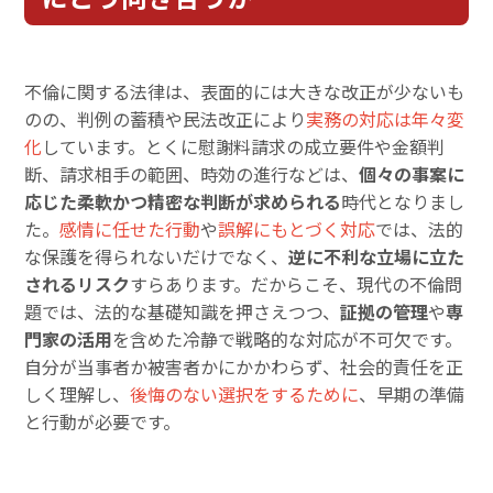
不倫に関する法律は、表面的には大きな改正が少ないも
のの、判例の蓄積や民法改正により
実務の対応は年々変
化
しています。とくに慰謝料請求の成立要件や金額判
断、請求相手の範囲、時効の進行などは、
個々の事案に
応じた柔軟かつ精密な判断が求められる
時代となりまし
た。
感情に任せた行動
や
誤解にもとづく対応
では、法的
な保護を得られないだけでなく、
逆に不利な立場に立た
されるリスク
すらあります。だからこそ、現代の不倫問
題では、法的な基礎知識を押さえつつ、
証拠の管理
や
専
門家の活用
を含めた冷静で戦略的な対応が不可欠です。
自分が当事者か被害者かにかかわらず、社会的責任を正
しく理解し、
後悔のない選択をするために
、早期の準備
と行動が必要です。