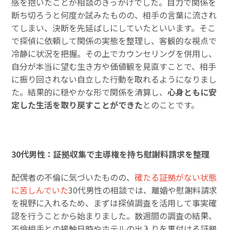
感を抱いたことが相談のきっかけでした。自力で関係を
断ち切ろうと何度か試みたものの、相手の言葉に流され
てしまい、決断を先延ばしにしていたといいます。そこ
で探偵に依頼して関係の実態を整理し、客観的な視点で
冷静に状況を把握。その上でカウンセリングを併用し、
自分が本当に望む生き方や価値観を見直すことで、相手
に振り回されない自立した行動を取れるようになりまし
た。結果的に穏やかな形で関係を清算し、
心身ともに安
定した生活を取り戻すことができた
とのことです。
30代男性：証拠収集で主導権を持ち慰謝料請求を整理
配偶者の不倫に気づいたものの、
確たる証拠がない状態
に苦しんでいた
30代男性の相談では、離婚や慰謝料請求
を視野に入れるため、まずは探偵調査を活用して事実確
認を行うことから始まりました。数週間の調査の結果、
不倫相手との接触日時やホテルの出入りを裏付ける証拠