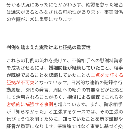
分かる状況にあったにもかかわらず、確認を怠った場合
は
過失
があるとみなされる可能性があります。事実関係
の立証が非常に重要になります。
判例を踏まえた実務対応と証拠の重要性
これらの判例の流れを受けて、不倫相手への慰謝料請求
を成功させるには、
婚姻関係が継続していた
こと、
相手
が既婚であることを認識していた
ことの
二点を立証する
証拠が不可欠
となっています。日常的な連絡の記録や行
動履歴、SNSの発言、周囲への紹介の有無などが証拠と
して活用されることが多く、
探偵による調査
でこれらを
客観的に補強する事例
も増えています。また、請求相手
が「知らなかった」と主張するケースでは、その主張の
信ぴょう性を崩すために、
知っていたことを示す証拠
や
証言
が重要になります。感情論ではなく事実に基づく交