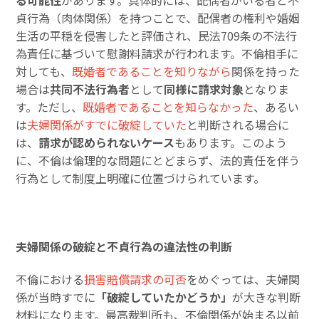
る可能性
があります。具体的には、配偶者がいる者と不
貞行為（肉体関係）を持つことで、配偶者の権利や婚姻
生活の平穏を侵害したと評価され、民法709条の不法行
為責任に基づいて慰謝料請求が行われます。不倫相手に
対しても、
既婚者であることを知りながら
関係を持った
場合は
共同不法行為者
として
同様に請求対象
となりま
す。ただし、
既婚者であることを知らなかった
、あるい
は
夫婦関係がすでに破綻していた
と判断される場合に
は、
請求が認められないケース
もあります。このよう
に、不倫は倫理的な問題にとどまらず、法的責任を伴う
行為として制度上明確に位置づけられています。
夫婦関係の破綻と不貞行為の違法性の判断
不倫における
損害賠償請求の可否
をめぐっては、夫婦関
係が当時すでに
「破綻していたかどうか」
が大きな判断
材料になります。最高裁判所も、不倫関係が始まる以前