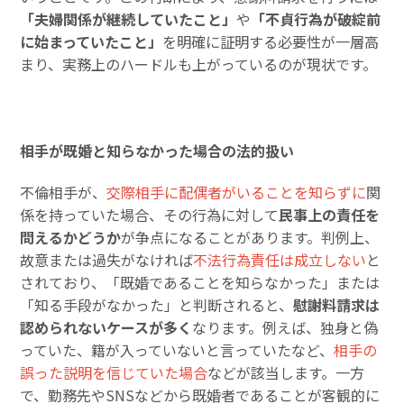
「夫婦関係が継続していたこと」
や
「不貞行為が破綻前
に始まっていたこと」
を明確に証明する必要性が一層高
まり、実務上のハードルも上がっているのが現状です。
相手が既婚と知らなかった場合の法的扱い
不倫相手が、
交際相手に配偶者がいることを知らずに
関
係を持っていた場合、その行為に対して
民事上の責任を
問えるかどうか
が争点になることがあります。判例上、
故意または過失がなければ
不法行為責任は成立しない
と
されており、「既婚であることを知らなかった」または
「知る手段がなかった」と判断されると、
慰謝料請求は
認められないケースが多く
なります。例えば、独身と偽
っていた、籍が入っていないと言っていたなど、
相手の
誤った説明を信じていた場合
などが該当します。一方
で、勤務先やSNSなどから既婚者であることが客観的に