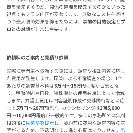
拠を優先するのか、関係の整理を優先するのかといった
視点でもプラン内容が変わります。無駄なコストを避け
つつ最大限の効果を得るためには、
事前の目的設定
と
プ
ロとの対話
が非常に重要です。
依頼料のご案内と見積り依頼
実際に専門家へ依頼する際には、調査や相談内容に応じ
た費用が発生します。探偵による不倫調査の場合、1件
あたりの調査基本料は
5万円〜15万円
程度が目安とな
り、稼働時間や日数、特殊機材の使用有無によって増減
します。弁護士費用は内容証明作成や交渉同行などに応
じて
5万円〜20万円
ほど、カウンセリングは
1回5,000
円〜10,000円程度
が一般的です。多くの事務所では無料
相談後に
見積りを提示
し、契約前に費用や調査内容の説
明があるため、不透明なまま進む心配はありません。
希