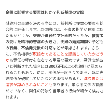
金額に影響する要素は何か？判断基準の実際
慰謝料の金額を決める際には、裁判所は複数の要素を総
合的に評価します。具体的には、
不貞の期間
が長期にわ
たるかどうか、
交際が継続的で計画的
だったか、
被害者
の受けた精神的苦痛の大きさ
、
夫婦の婚姻期間
や
子ども
の有無
、
不倫発覚後の対応
などが考慮されます。さら
に、不倫相手が
既婚者であることを認識していたかどう
か
も責任の程度を左右する重要な要素です。悪質性が高
いと判断された場合には
300万円以上
の慰謝料が認めら
れることもあり、逆に、関係が一度きりである、既に夫
婦関係が破綻していたなどの事情があると、
減額または
請求が認められないことも
あります。単なる関係の有無
だけでなく、関係の背景や当事者の行動が細かく検討さ
れます。