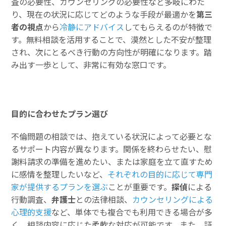
査の必要性、カウンセリングの必要性など多岐にわた
り、現在の状況に応じてどのような手段が最適かを
第三
者の視点
から
冷静にアドバイス
してもらえるのが特徴で
す。無料相談を活用することで、漠然とした不安が整理
され、次にとるべき行動の方向性が明確になります。踏
み出す一歩として、非常に有効な窓口です。
目的に合わせたプラン選び
不倫問題の相談では、抱えている状況によって必要とな
るサポート内容が異なります。関係を終わらせたい、慰
謝料請求の準備を進めたい、または家庭を立て直すため
に感情を整理したいなど、
それぞれの目的に応じて専門
家が提供するプランを選ぶ
ことが重要です。
探偵
による
行動調査、
弁護士
との法律相談、
カウンセリングによる
心理的支援
など、単体でも複合でも利用できる場合が多
く、相談内容に応じた柔軟な対応が可能です。また、証