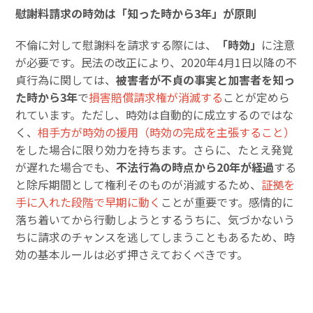
慰謝料請求の時効は「知った時から3年」が原則
不倫に対して慰謝料を請求する際には、
「時効」
に注意
が必要です。民法の改正により、2020年4月1日以降の不
貞行為に関しては、
被害者が不貞の事実と加害者を知っ
た時から3年
で
損害賠償請求権が消滅する
ことが定めら
れています。ただし、時効は自動的に成立するのではな
く、
相手方が時効の援用（時効の完成を主張すること）
をした場合に限り効力を持ちます。さらに、たとえ発覚
が遅れた場合でも、
不法行為の時点から20年が経過
する
と除斥期間として権利そのものが消滅するため、
証拠を
手に入れた段階で早期に動く
ことが重要です。感情的に
落ち着いてから行動しようとするうちに、気づかないう
ちに請求のチャンスを逃してしまうこともあるため、時
効の基本ルールは必ず押さえておくべきです。