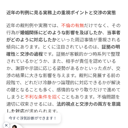
近年の判例に見る実務上の重視ポイントと交渉の実態
近年の裁判例や実務では、
不倫の有無
だけでなく、その
行為が
婚姻関係にどのような影響を及ぼしたか
、
当事者
がどのように対応したか
といった周辺事情が重視される
傾向にあります。とくに注目されているのは、
証拠の明
確性
と
交渉の過程
です。証拠が客観的かつ時系列で整理
されているかどうか、また、相手が責任を認めている
か、謝罪や示談に応じる姿勢があるかといった点が、交
渉の結果に大きな影響を与えます。裁判に発展する前の
段階で、どれだけ冷静かつ論理的に対応できるかが解決
の鍵となることも多く、感情的なやり取りだけで進めて
しまうと
不利な条件を招く
こともあります。不倫問題を
適切に収束させるには、
法的視点と交渉力の両方を意識
した対応
が求められます。
今すぐ浮気診断ができます！