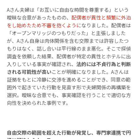
Aさん夫婦は「お互いに自由な時間を尊重する」という
曖昧な合意があったものの、
配偶者が異性と頻繁に外泊
をし始めたため不審を抱くように
なりました。配偶者は
「オープンマリッジのつもりだった」と主張しました
が、Aさん自身は肉体関係を含む交際までは許容したつ
もりはなく、話し合いは平行線のまま悪化。そこで探偵
調査を依頼した結果、配偶者が特定の異性とホテルに出
入りしている事実が確認され、
法的には不貞行為と判断
される可能性が高い
ことが明確になりました。Aさんは
証拠をもとに冷静に交渉を進めることができ、同意の範
囲外で起きていた行動を見直す形で夫婦関係の再構築を
選択。曖昧な合意でも、事実確認を行うことで適切な方
向性を決められた事例です。
自由交際の範囲を超えた行動が発覚し、専門家連携で円