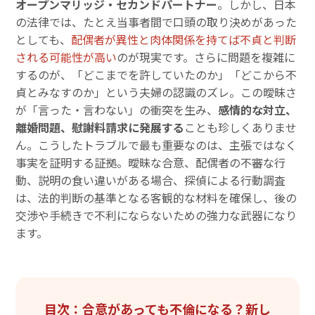
オープンマリッジ・セカンドパートナー
。しかし、日本
の法律では、たとえ当事者間で口頭の取り決めがあった
としても、
配偶者が異性と肉体関係を持てば不貞と判断
される可能性が高い
のが現実です。さらに問題を複雑に
するのが、「どこまでを許していたのか」「どこから不
貞とみなすのか」という夫婦の認識のズレ。この曖昧さ
が「言った・言わない」の衝突を生み、
感情的な対立、
離婚問題、慰謝料請求に発展する
ことも珍しくありませ
ん。こうしたトラブルで最も重要なのは、主張ではなく
事実を証明する証拠。曖昧な合意、配偶者の不審な行
動、説明の食い違いがある場合、探偵による行動調査
は、法的判断の基準となる客観的な材料を確保し、後の
交渉や手続きで不利にならないための強力な武器になり
ます。
目次：合意があっても不倫になる？新し