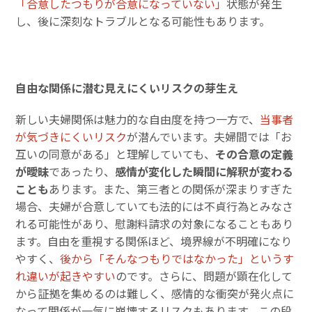
「合意したつもりが合意になっていない」
状態が発生
し、後に深刻なトラブルとなる可能性もあります。
自由な関係に潜む見えにくいリスクの芽生え
新しい夫婦関係は魅力的な自由度を持つ一方で、
当事者
が気づきにくいリスク
が潜んでいます。夫婦間では「お
互いの同意がある」と理解していても、
その合意の定義
が曖昧
であったり、
感情が変化した瞬間に解釈が変わる
ことも
あります。また、第三者との関係が深まりすぎた
場合、夫婦が合意していても法的には不貞行為とみなさ
れる可能性があり、慰謝料請求の対象になることもあり
ます。自由を重視する関係ほど、境界線が不明確になり
やすく、
後から「そんなつもりではなかった」というす
れ違いが起きやすい
のです。さらに、問題が顕在化して
から証拠を集めるのは難しく、感情的な衝突が発火点に
なって関係が一気に崩壊するリスクもあります。この段