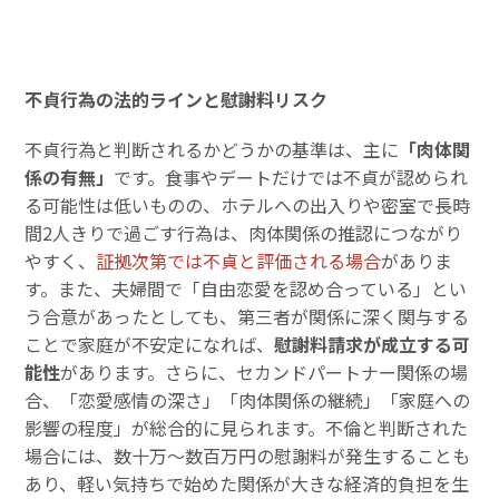
不貞行為の法的ラインと慰謝料リスク
不貞行為と判断されるかどうかの基準は、主に
「肉体関
係の有無」
です。食事やデートだけでは不貞が認められ
る可能性は低いものの、ホテルへの出入りや密室で長時
間2人きりで過ごす行為は、肉体関係の推認につながり
やすく、
証拠次第では不貞と評価される場合
がありま
す。また、夫婦間で「自由恋愛を認め合っている」とい
う合意があったとしても、第三者が関係に深く関与する
ことで家庭が不安定になれば、
慰謝料請求が成立する可
能性
があります。さらに、セカンドパートナー関係の場
合、「恋愛感情の深さ」「肉体関係の継続」「家庭への
影響の程度」が総合的に見られます。不倫と判断された
場合には、数十万～数百万円の慰謝料が発生することも
あり、軽い気持ちで始めた関係が大きな経済的負担を生