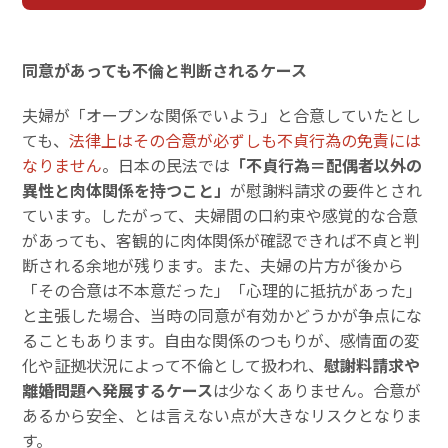
同意があっても不倫と判断されるケース
夫婦が「オープンな関係でいよう」と合意していたとし
ても、
法律上はその合意が必ずしも不貞行為の免責には
なりません
。日本の民法では
「不貞行為＝配偶者以外の
異性と肉体関係を持つこと」
が慰謝料請求の要件とされ
ています。したがって、夫婦間の口約束や感覚的な合意
があっても、客観的に肉体関係が確認できれば不貞と判
断される余地が残ります。また、夫婦の片方が後から
「その合意は不本意だった」「心理的に抵抗があった」
と主張した場合、当時の同意が有効かどうかが争点にな
ることもあります。自由な関係のつもりが、感情面の変
化や証拠状況によって不倫として扱われ、
慰謝料請求や
離婚問題へ発展するケース
は少なくありません。合意が
あるから安全、とは言えない点が大きなリスクとなりま
す。