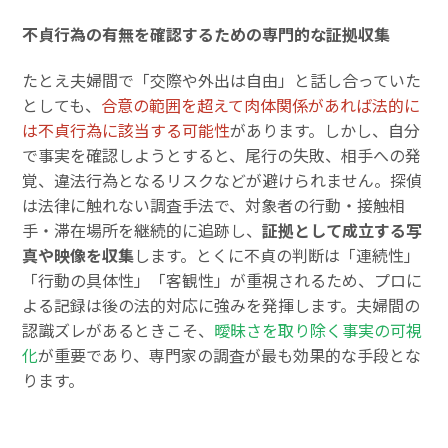
不貞行為の有無を確認するための専門的な証拠収集
たとえ夫婦間で「交際や外出は自由」と話し合っていた
としても、
合意の範囲を超えて肉体関係があれば法的に
は不貞行為に該当する可能性
があります。しかし、自分
で事実を確認しようとすると、尾行の失敗、相手への発
覚、違法行為となるリスクなどが避けられません。探偵
は法律に触れない調査手法で、対象者の行動・接触相
手・滞在場所を継続的に追跡し、
証拠として成立する写
真や映像を収集
します。とくに不貞の判断は「連続性」
「行動の具体性」「客観性」が重視されるため、プロに
よる記録は後の法的対応に強みを発揮します。夫婦間の
認識ズレがあるときこそ、
曖昧さを取り除く事実の可視
化
が重要であり、専門家の調査が最も効果的な手段とな
ります。