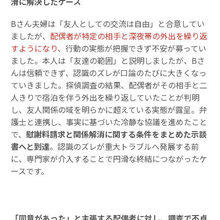
滑に解決したケース
Bさん夫婦は「友人としての交流は自由」と合意してい
ましたが、
配偶者が特定の相手と深夜帯の外出を繰り返
すようになり
、行動の実態が把握できず不安が募ってい
ました。本人は「友達の範囲」と説明しましたが、Bさ
んは信頼できず、認識のズレが口論のたびに大きくなっ
ていきました。探偵調査の結果、配偶者がその相手と二
人きりで宿泊を伴う外出を繰り返していたことが判明
し、友人関係の域を明らかに超えている実態が露呈。弁
護士と連携し、事実に基づいた冷静な協議を進めたこと
で、
慰謝料請求と関係解消に関する条件をまとめた示談
書へと到達
。認識のズレが重大トラブルへ発展する前
に、専門家が介入することで円滑な終結につながったケ
ースです。
「同意があった」と主張する配偶者に対し、調査で不貞