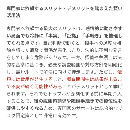
専門家に依頼するメリット・デメリットを踏まえた賢い
活用法
専門家へ依頼する最大のメリットは、
感情的に動きやす
い局面でも冷静に「事実」「証拠」「手続き」を整理し
てくれる
点です。自己判断で動くと、相手への過度な接
触や誤った追及で関係が悪化したり、法的に不利な発言
をしてしまう危険があります。一方、探偵や弁護士は法
的な基準に基づき、必要な調査範囲や対応方針を明確化
し、最短ルートで解決に向けて伴走します。ただし、
依
頼には費用が発生する
こと、
調査期間中は結果が出るま
で不安が続く可能性がある
ことがデメリットとして挙げ
られます。それでもトラブルが深刻化する前に早期介入
することで、
後の慰謝料請求や離婚手続きでの優位性を
確保しやすくなる
ため、専門家のサポートは総合的なリ
スク回避策として非常に有効です。