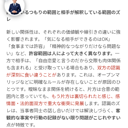
許しているつもりの範囲と相手が解釈している範囲のズ
レ
新しい関係性は、それぞれの価値観や線引きの違いに強
く影響されます。「気になる相手ができるのはOK」
「食事までは許容」「精神的なつながりだけなら問題な
い」など、
許容範囲は人によって大きく異なります。
一
方で相手は、「自由恋愛と言うのだから交際も肉体関係
も含まれる」と受け取っている場合もあり、
双方の認識
が深刻に食い違うことが
あります。これは、オープンマ
リッジなどに明確なルールが存在しないことが原因のひ
とつです。曖昧なまま関係を続けると、片方は合意の範
囲内と思っていても、
もう片方は裏切られたと感じ、感
情面・法的面双方で重大な衝突に発展
します。認識のズ
レは、当事者同士の話し合いだけでは解決しづらく、
客
観的な事実や行動の記録がない限り問題がこじれやすい
点が特徴です。