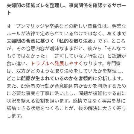
夫婦間の認識ズレを整理し、事実関係を確認するサポー
ト
オープンマリッジや卒婚などの新しい関係性は、明確な
ルールが法律で定められているわけではなく、
あくまで
夫婦間の合意に基づく「私的な取り決め」
です。ところ
が、その合意内容が曖昧なままだと、後から「そんなつ
もりではなかった」「許可していない行動だ」と認識が
食い違い、
トラブルへ発展しやすく
なります。専門家
は、双方がどのような取り決めをしていたかを整理し、
どこに齟齬が生まれているのかを客観的に分析
します。
また、配偶者の行動が合意範囲内か否かを判断するため
に必要な事実を丁寧に洗い出し、問題が複雑化する前に
状況を整える役割を担います。感情ではなく事実を基に
議論できる状態をつくることが、後の解決に大きく寄与
します。