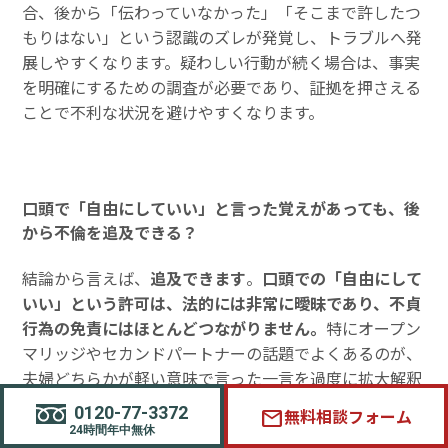
合、後から「伝わっていなかった」「そこまで許したつ
もりはない」という認識のズレが発覚し、トラブルへ発
展しやすくなります。疑わしい行動が続く場合は、事実
を明確にするための調査が必要であり、証拠を押さえる
ことで不利な状況を避けやすくなります。
口頭で「自由にしていい」と言った覚えがあっても、後
から不倫を追及できる？
結論から言えば、
追及できます
。
口頭での「自由にして
いい」という許可は、法的には非常に曖昧であり、不貞
行為の免責にはほとんどつながりません。
特にオープン
マリッジやセカンドパートナーの話題でよくあるのが、
夫婦どちらかが軽い意味で言った一言を過度に拡大解釈
し、本来想定されていない行動へ踏み出してしまうケー
0120-77-3372
無料相談フォーム
mail
スです。後になって「こういう行動まで許した覚えはな
24時間年中無休