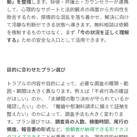
動」を整理
します。探偵・弁護士・カウンセラーが連携
して、心理的なサポートと法的観点の両面から方向性を
助言するため、感情的な混乱を落ち着かせ、解決に向け
て冷静な判断ができる状態へ導きます。無料相談は依頼
を強制するものではなく、まず
「今の状況を正しく理解
する」
ための安全な入口として活用できます。
目的に合わせたプラン選び
トラブルの内容や目的によって、必要な調査の種類・範
囲・期間は大きく異なります。例えば「不貞行為の確証
がほしい」のか、「夫婦間の取り決めが守られているか
確認したい」のか、「離婚や慰謝料請求に備えて証拠を
整えたい」のかによって、調査手法も大きく変わりま
す。プラン選びでは、
調査員の人数、稼働時間、尾行の
頻度、報告書の形式
など、
依頼者が納得できる形でカス
タマイズできる
ことが重要です。また、調査目的が曖昧