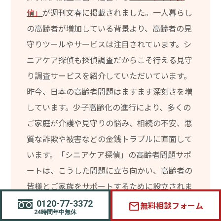
偵」
が週刊文春に掲載されました。一人暮らし
の高齢者が増加している背景より、高齢者の見
守りツールやサービスは注目されています。シ
ニアケア探偵も探偵調査だからこそ行える見守
り調査サービスを紹介していただいています。
昨今、日本の高齢者問題はますます深刻さを増
しています。少子高齢化の進行により、多くの
ご家庭が介護や見守りの悩み、相続の不安、悪
質な詐欺や被害などの金銭トラブルに直面して
います。「シニアケア探偵」の高齢者問題サポ
ートは、こうした問題に立ち向かい、高齢者の
皆様とご家族をサポートするために設立されま
した。
0120-77-3372
無料相談フォーム
mail
24時間年中無休