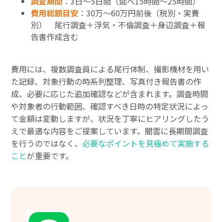
調査期間
：3日〜5日間（延べ15時間〜25時間）
費用総額目安
：30万〜60万円前後（税別・実費
別） 尾行調査＋浮気・不倫調査＋身辺調査＋報
告書作成含む
費用には、複数調査員による尾行体制、撮影機材を用い
た記録、対象行動の時系列整理、写真付き報告書の作
成、必要に応じた追加確認などが含まれます。調査時間
や対象者の行動範囲、確認すべき日時の特定状況によっ
て金額は変動しますが、状況を丁寧にヒアリングしたう
えで最適な内容をご提案しています。闇雲に長期間調査
を行うのではなく、
必要なポイントを見極めて実施する
こと
が重要です。