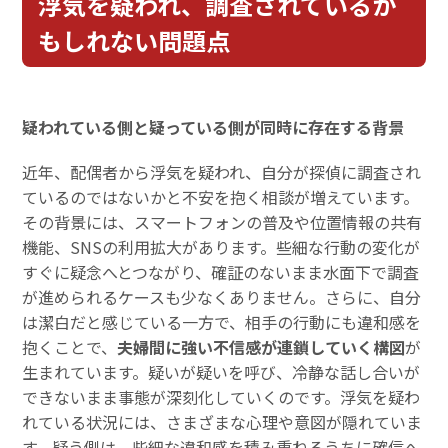
浮気を疑われ、調査されているか
もしれない問題点
疑われている側と疑っている側が同時に存在する背景
近年、配偶者から浮気を疑われ、自分が探偵に調査され
ているのではないかと不安を抱く相談が増えています。
その背景には、スマートフォンの普及や位置情報の共有
機能、SNSの利用拡大があります。些細な行動の変化が
すぐに疑念へとつながり、確証のないまま水面下で調査
が進められるケースも少なくありません。さらに、自分
は潔白だと感じている一方で、相手の行動にも違和感を
抱くことで、
夫婦間に強い不信感が連鎖していく構図
が
生まれています。疑いが疑いを呼び、冷静な話し合いが
できないまま事態が深刻化していくのです。浮気を疑わ
れている状況には、さまざまな心理や意図が隠れていま
す。疑う側は、些細な違和感を積み重ねるうちに確信へ