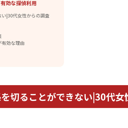
に有効な探偵利用
い|30代女性からの調査
策
が有効な理由
を切ることができない|30代女